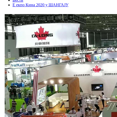
Вести
Е екпо Кина 2020 у ШАНГАЈУ