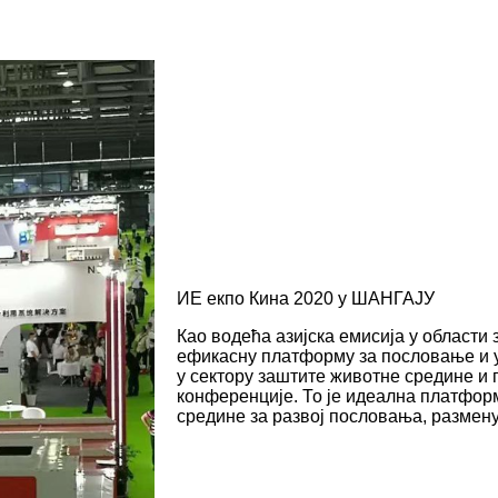
ИЕ екпо Кина 2020 у ШАНГАЈУ
Као водећа азијска емисија у области
ефикасну платформу за пословање и
у сектору заштите животне средине и 
конференције. То је идеална платфор
средине за развој пословања, размену