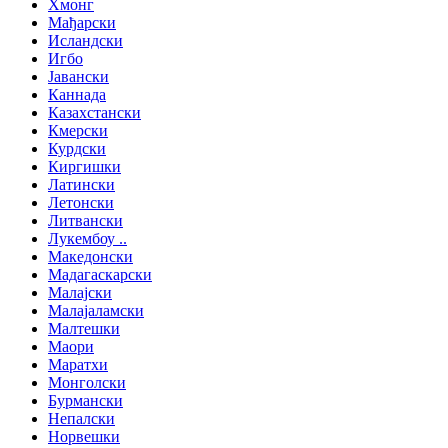
Хмонг
Мађарски
Исландски
Игбо
Јавански
Каннада
Казахстански
Кмерски
Курдски
Киргишки
Латински
Летонски
Литвански
Лукембоу ..
Македонски
Мадагаскарски
Малајски
Малајаламски
Малтешки
Маори
Маратхи
Монголски
Бурмански
Непалски
Норвешки