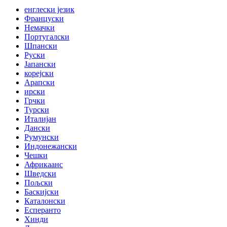
енглески језик
Француски
Немачки
Португалски
Шпански
Руски
Јапански
корејски
Арапски
ирски
Грчки
Турски
Италијан
Дански
Румунски
Индонежански
Чешки
Африкаанс
Шведски
Пољски
Баскијски
Каталонски
Есперанто
Хинди