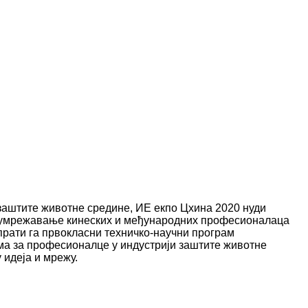
 заштите животне средине, ИЕ екпо Цхина 2020 нуди
 умрежавање кинеских и међународних професионалаца
прати га првокласни техничко-научни програм
ма за професионалце у индустрији заштите животне
 идеја и мрежу.