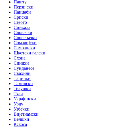
Пашту
Перзијски
Панџаби
Српски
Сезото
Синхала
Словачки
Словеначки
Сомалијски
Самоански
Шкотски галски
Схона
Синдхи
Сунданесе
Свахили
Таџички
Тамилски
Телушки
Тхаи
Украјински
Урду
Узбечки
Вијетнамски
Велшки
Ксхоса