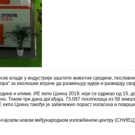
ске владе у индустрији заштите животне средине, пословни
ра“ за еколошке играче да размењују идеје и развијају сво
дине и климе. ИЕ екпо Цхина 2019, који се одржао од 15. 
но. Током три дана догађаја, 73.097 посетилаца из 58 зем
ИЕ екпо Цхина такође је забележио пораст излагача и површ
Шангајском новом међународном изложбеном центру (СНИЕЦ) у