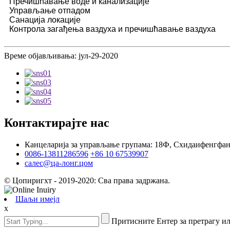
Пречишћавање воде и канализације
Управљање отпадом
Санација локације
Контрола загађења ваздуха и пречишћавање ваздуха
Време објављивања: јул-29-2020
Контактирајте нас
Канцеларија за управљање групама: 18Ф, Схидаифенгфан 
0086-13811286596
+86 10 67539907
салес@ца-лонг.цом
© Цопиригхт - 2019-2020: Сва права задржана.
Шаљи имејл
x
Притисните Ентер за претрагу и