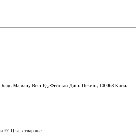
Блдг. Мајиапу Вест Рд, Фенгтаи Дист. Пекинг, 100068 Кина.
ли ЕСЦ за затварање