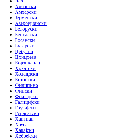
Лао
Албански
Амхарски
Јерменски
Азербејџански
Белоруски
Бенгалски
Босански
Бугарски
Цебуано
Цхицхева
Корзиканац
Хрватски
Холандски
Естонски
Филипино
Фински
Фризијски
Галицијски
Грузијски
Гуџаратски
Хаитиан
Хауса
Хавајски
Хебрејски