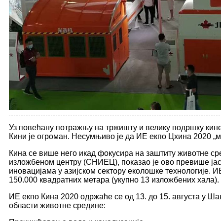
Уз повећану потражњу на тржишту и велику подршку кине
Кини је огроман. Несумњиво је да ИЕ екпо Цхина 2020 „мо
Кина се више него икад фокусира на заштиту животне сре
изложбеном центру (СНИЕЦ), показао је ово превише јас
иновацијама у азијском сектору еколошке технологије. 
150.000 квадратних метара (укупно 13 изложбених хала).
ИЕ екпо Кина 2020 одржаће се од 13. до 15. августа у 
области животне средине: