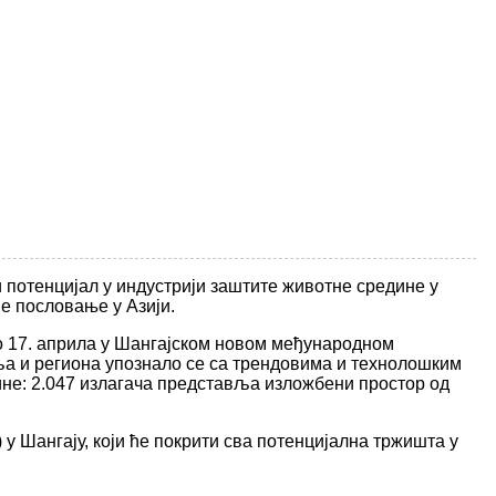
 потенцијал у индустрији заштите животне средине у
је пословање у Азији.
до 17. априла у Шангајском новом међународном
аља и региона упознало се са трендовима и технолошким
ине: 2.047 излагача представља изложбени простор од
 Шангају, који ће покрити сва потенцијална тржишта у