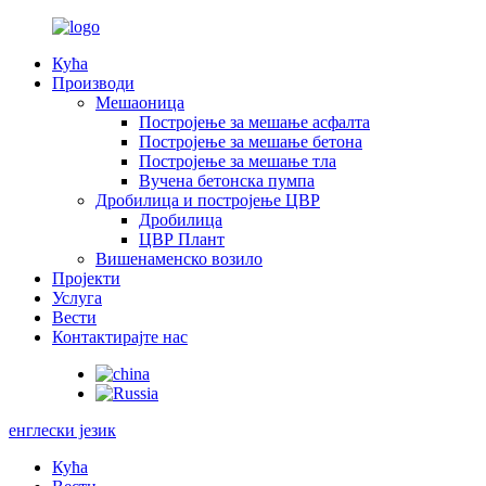
Кућа
Производи
Мешаоница
Постројење за мешање асфалта
Постројење за мешање бетона
Постројење за мешање тла
Вучена бетонска пумпа
Дробилица и постројење ЦВР
Дробилица
ЦВР Плант
Вишенаменско возило
Пројекти
Услуга
Вести
Контактирајте нас
енглески језик
Кућа